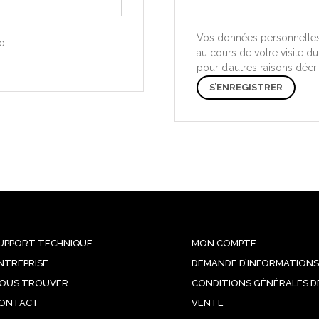
Vos données personnelles
oi
au cours de votre visite du
pour d’autres raisons décr
S’ENREGISTRER
UPPORT TECHNIQUE
MON COMPTE
NTREPRISE
DEMANDE D’INFORMATIONS
OUS TROUVER
CONDITIONS GÉNÉRALES D
ONTACT
VENTE