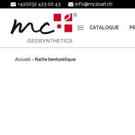
+41(0)32 423 00 43
info@mc2sarl.ch
CATALOGUE
P
Skip
to
Accueil
»
Natte bentonitique
content