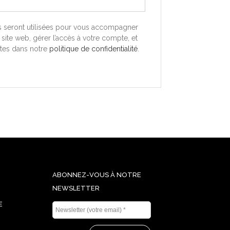
 seront utilisées pour vous accompagner
 site web, gérer l’accès à votre compte, et
ites dans notre
politique de confidentialité
.
ABONNEZ-VOUS À NOTRE
NEWSLETTER
E
Newsletter
(votre
email)
*