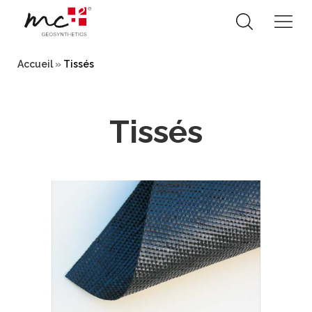
Skip
to
Accueil
»
Tissés
content
Tissés